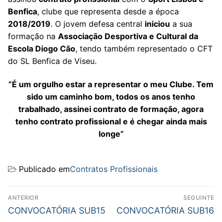
Benfica
, clube que representa desde a época
2018/2019
. O jovem defesa central
iniciou
a sua
formação na
Associação Desportiva e Cultural da
Escola Diogo Cão
, tendo também representado o CFT
do SL Benfica de Viseu.
“É um orgulho estar a representar o meu Clube. Tem
sido um caminho bom, todos os anos tenho
trabalhado, assinei contrato de formação, agora
tenho contrato profissional e é chegar ainda mais
longe”
Publicado em
Contratos Profissionais
Navegação
ANTERIOR
SEGUINTE
de
Previous
Next
CONVOCATÓRIA SUB15
CONVOCATÓRIA SUB16
post:
post: