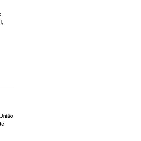
o
l,
 União
de