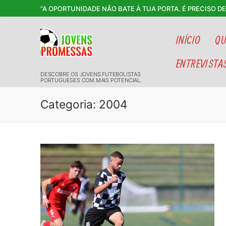
Saltar
“A OPORTUNIDADE NÃO BATE À TUA PORTA. É PRECISO D
para
conteúdo
INÍCIO
QU
ENTREVISTA
DESCOBRE OS JOVENS FUTEBOLISTAS
PORTUGUESES COM MAIS POTENCIAL.
Categoria:
2004