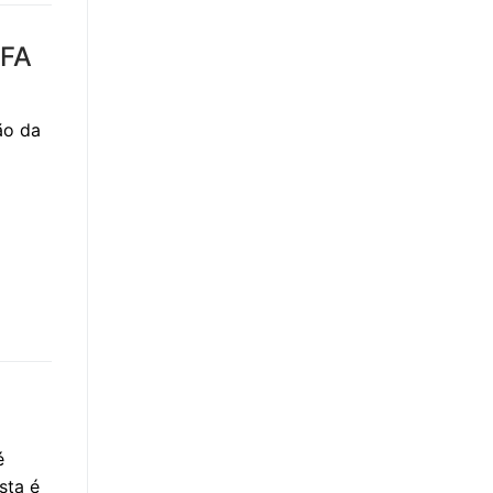
EFA
ão da
é
sta é