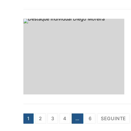
Paginação
1
2
3
4
…
6
SEGUINTE
dos