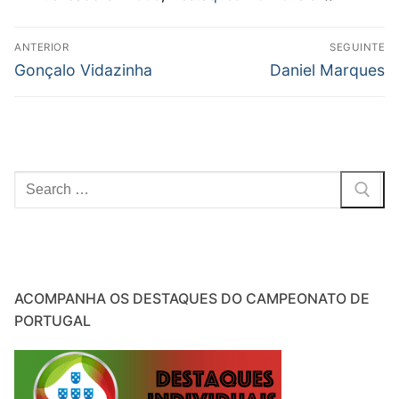
Navegação
ANTERIOR
SEGUINTE
de
Previous
Next
Gonçalo Vidazinha
Daniel Marques
post:
post:
artigos
Pesquisar
por:
ACOMPANHA OS DESTAQUES DO CAMPEONATO DE
PORTUGAL