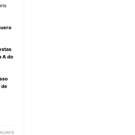
ens
quero
estas
a A do
isso
 de
EGUINTE