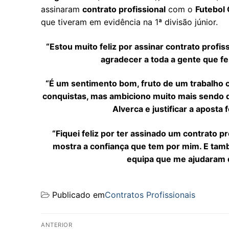
assinaram
contrato profissional
com o
Futebol 
que tiveram em evidência na 1ª divisão júnior.
“Estou muito feliz por assinar contrato profi
agradecer a toda a gente que fe
“É um sentimento bom, fruto de um trabalho
conquistas, mas ambiciono muito mais sendo q
Alverca e justificar a aposta 
“Fiquei feliz por ter assinado um contrato p
mostra a confiança que tem por mim. E ta
equipa que me ajudaram d
Publicado em
Contratos Profissionais
Navegação
ANTERIOR