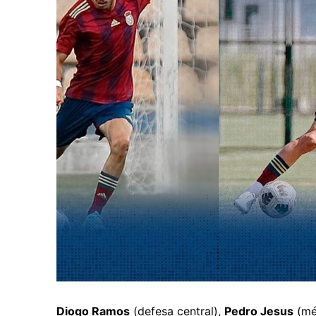
Diogo Ramos
(defesa central),
Pedro Jesus
(mé