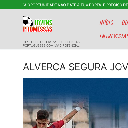
Saltar
“A OPORTUNIDADE NÃO BATE À TUA PORTA. É PRECISO D
para
conteúdo
INÍCIO
QU
ENTREVISTA
DESCOBRE OS JOVENS FUTEBOLISTAS
PORTUGUESES COM MAIS POTENCIAL.
ALVERCA SEGURA JO