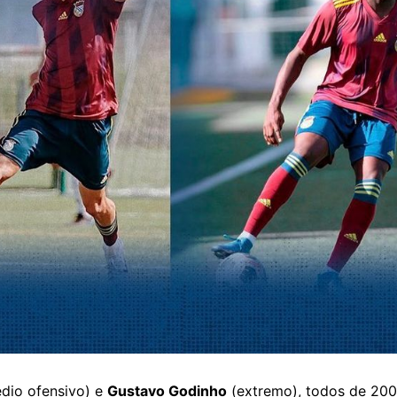
dio ofensivo) e
Gustavo Godinho
(extremo), todos de 20