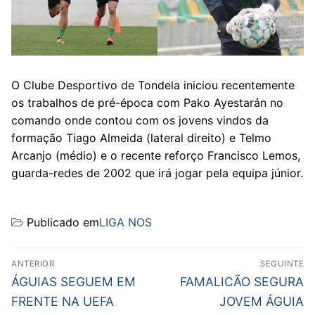
O Clube Desportivo de Tondela iniciou recentemente
os trabalhos de pré-época com Pako Ayestarán no
comando onde contou com os jovens vindos da
formação Tiago Almeida (lateral direito) e Telmo
Arcanjo (médio) e o recente reforço Francisco Lemos,
guarda-redes de 2002 que irá jogar pela equipa júnior.
Publicado em
LIGA NOS
Navegação
ANTERIOR
SEGUINTE
de
Previous
Next
ÁGUIAS SEGUEM EM
FAMALICÃO SEGURA
post:
post:
artigos
FRENTE NA UEFA
JOVEM ÁGUIA