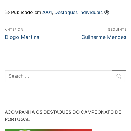
Publicado em
2001
,
Destaques individuais
Navegação
ANTERIOR
SEGUINTE
de
Previous
Next
Diogo Martins
Guilherme Mendes
post:
post:
artigos
Pesquisar
por:
ACOMPANHA OS DESTAQUES DO CAMPEONATO DE
PORTUGAL