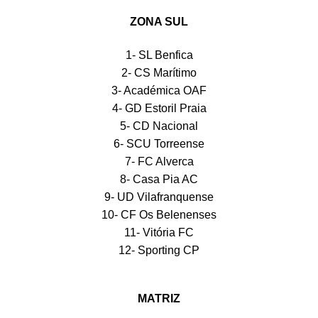
ZONA
SUL
1- SL Benfica
2- CS Marítimo
3- Académica OAF
4- GD Estoril Praia
5- CD Nacional
6- SCU Torreense
7- FC Alverca
8- Casa Pia AC
9- UD Vilafranquense
10- CF Os Belenenses
11- Vitória FC
12- Sporting CP
MATRIZ