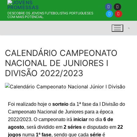
DESCOBRE OS JOVENS FUTEBOLISTAS PORTUGUESES
COM MAIS POTENCIAL.
CALENDÁRIO CAMPEONATO
NACIONAL DE JUNIORES I
DIVISÃO 2022/2023
Foi realizado hoje o
sorteio
da 1ª fase da I Divisão do
Campeonato Nacional de Juniores para a época
2022/2023. O campeonato irá
iniciar
no dia
6 de
agosto
, será dividido em
2 séries
e disputado em
22
jogos
numa
1ª fase
, sendo que cada
série
é