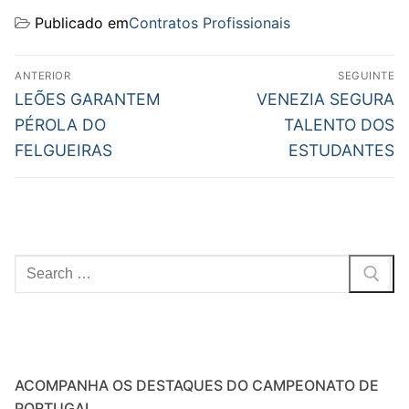
Publicado em
Contratos Profissionais
Navegação
ANTERIOR
SEGUINTE
de
Previous
Next
LEÕES GARANTEM
VENEZIA SEGURA
post:
post:
artigos
PÉROLA DO
TALENTO DOS
FELGUEIRAS
ESTUDANTES
Pesquisar
por:
ACOMPANHA OS DESTAQUES DO CAMPEONATO DE
PORTUGAL