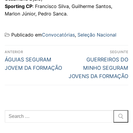
Sporting CP
: Francisco Silva, Guilherme Santos,
Marlon Júnior, Pedro Sanca.
Publicado em
Convocatórias
,
Seleção Nacional
Navegação
ANTERIOR
SEGUINTE
de
Previous
Next
ÁGUIAS SEGURAM
GUERREIROS DO
post:
post:
artigos
JOVEM DA FORMAÇÃO
MINHO SEGURAM
JOVENS DA FORMAÇÃO
Pesquisar
por: