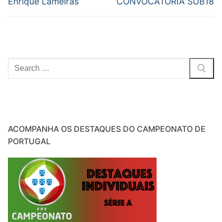
de
Previous
Next
Enrique Lameiras
CONVOCATÓRIA SUB18
post:
post:
artigos
Pesquisar
por:
ACOMPANHA OS DESTAQUES DO CAMPEONATO DE
PORTUGAL