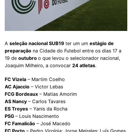
A
seleção nacional SUB19
ter um um
estágio de
preparação
na Cidade do Futebol entre os dias 17 a
19 de
outubro
o que levou o selecionador nacional,
Joaquim Milheiro, a convocar
24 atletas
.
FC Vizela
– Martim Coelho
AC Ajaccio
– Victor Lebas
FCG Bordeaux
– Matias Amorim
AS Nancy
– Carlos Tavares
ES Troyes
– Yanis da Rocha
PSG
– Louis Nascimento
FC Famalicão
– José Macedo
FC Porto
– Pedro Virgínia; Jorge Meireles; Luís Gomes