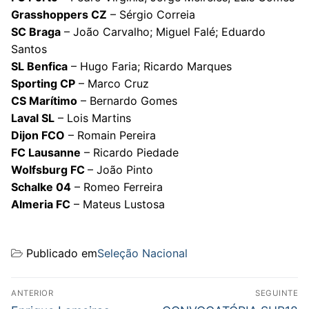
Grasshoppers CZ
– Sérgio Correia
SC Braga
– João Carvalho; Miguel Falé; Eduardo
Santos
SL Benfica
– Hugo Faria; Ricardo Marques
Sporting CP
– Marco Cruz
CS Marítimo
– Bernardo Gomes
Laval SL
– Lois Martins
Dijon FCO
– Romain Pereira
FC Lausanne
– Ricardo Piedade
Wolfsburg FC
– João Pinto
Schalke 04
– Romeo Ferreira
Almeria FC
– Mateus Lustosa
Publicado em
Seleção Nacional
Navegação
ANTERIOR
SEGUINTE