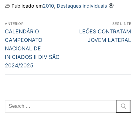
Publicado em
2010
,
Destaques individuais
Navegação
ANTERIOR
SEGUINTE
de
Previous
Next
CALENDÁRIO
LEÕES CONTRATAM
post:
post:
artigos
CAMPEONATO
JOVEM LATERAL
NACIONAL DE
INICIADOS II DIVISÃO
2024/2025
Pesquisar
por: