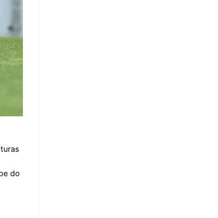
lturas
ube do