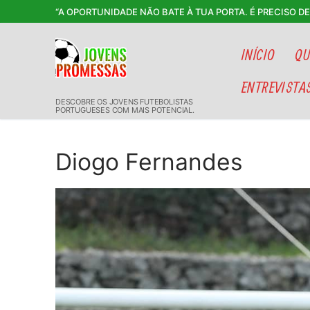
Saltar
“A OPORTUNIDADE NÃO BATE À TUA PORTA. É PRECISO D
para
conteúdo
INÍCIO
QU
ENTREVISTA
DESCOBRE OS JOVENS FUTEBOLISTAS
PORTUGUESES COM MAIS POTENCIAL.
Diogo Fernandes