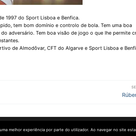
de 1997 do Sport Lisboa e Benfica.
 rápido, tem bom domínio e controlo de bola. Tem uma boa
a do adversário. Tem boa visão de jogo o que lhe permite cr
nstantes.
rtivo de Almodôvar, CFT do Algarve e Sport Lisboa e Benfi
S
Next
Rúbe
post:
ustomify
.
r uma melhor experiência por parte do utilizador. Ao navegar no site estar