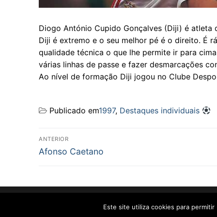
Diogo António Cupido Gonçalves (Diji) é atleta 
Diji é extremo e o seu melhor pé é o direito. É
qualidade técnica o que lhe permite ir para cim
várias linhas de passe e fazer desmarcações co
Ao nível de formação Diji jogou no Clube Despo
Publicado em
1997
,
Destaques individuais
Navegação
ANTERIOR
Previous
de
Afonso Caetano
post:
artigos
Copyright © 2026 JOVENS PROMESSAS – Criado por
C
Este site utiliza cookies para permiti