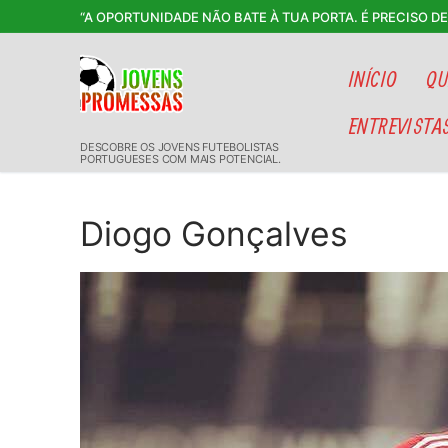
Saltar
“A OPORTUNIDADE NÃO BATE À TUA PORTA. É PRECISO D
para
conteúdo
INÍCIO
QU
ENTREVISTA
DESCOBRE OS JOVENS FUTEBOLISTAS
PORTUGUESES COM MAIS POTENCIAL.
Diogo Gonçalves