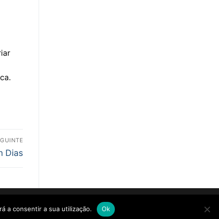
iar
ca.
EGUINTE
n Dias
á a consentir a sua utilização.
Ok