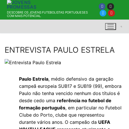
DESCOBRE OS JOVENS FUTEBOLISTAS PORTUGUESES
COM MAIS POTENCIAL.
ENTREVISTA PAULO ESTRELA
Paulo
E
strela
, médio defensivo da geração
campeã europeia SUB17 e SUB19 (99), embora
Paulo não tenha vencido nenhum dos títulos é
desde cedo uma
referência no futebol de
formação português
, em particular no Futebol
Clube do Porto, clube que representou
durante vários anos. O campeão da
UEFA