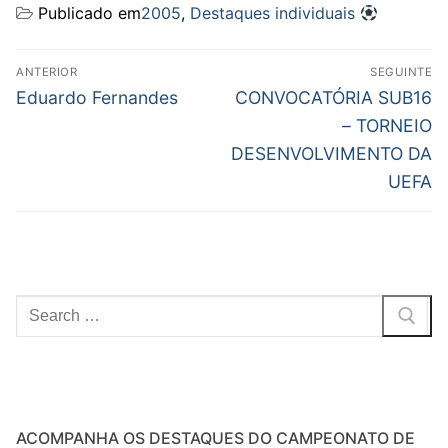
Publicado em
2005
,
Destaques individuais
Navegação
ANTERIOR
SEGUINTE
de
Previous
Next
Eduardo Fernandes
CONVOCATÓRIA SUB16
post:
post:
artigos
– TORNEIO
DESENVOLVIMENTO DA
UEFA
Pesquisar
por:
ACOMPANHA OS DESTAQUES DO CAMPEONATO DE