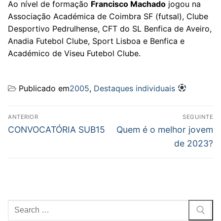
Ao nível de formação
Francisco Machado
jogou na
Associação Académica de Coimbra SF (futsal), Clube
Desportivo Pedrulhense, CFT do SL Benfica de Aveiro,
Anadia Futebol Clube, Sport Lisboa e Benfica e
Académico de Viseu Futebol Clube.
Publicado em
2005
,
Destaques individuais
Navegação
ANTERIOR
SEGUINTE
de
Previous
Next
CONVOCATÓRIA SUB15
Quem é o melhor jovem
post:
post:
artigos
de 2023?
Pesquisar
por: