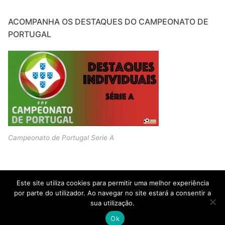
ACOMPANHA OS DESTAQUES DO CAMPEONATO DE
PORTUGAL
Campeonato de Portugal Serie A
Este site utiliza cookies para permitir uma melhor experiência
por parte do utilizador. Ao navegar no site estará a consentir a
sua utilização.
Copyright © 2026 JOVENS PROMESSAS – Criado por
Customify
.
Ok