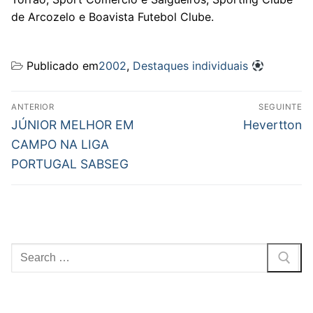
de Arcozelo e Boavista Futebol Clube.
Publicado em
2002
,
Destaques individuais
Navegação
ANTERIOR
SEGUINTE
de
Previous
Next
JÚNIOR MELHOR EM
Hevertton
post:
post:
artigos
CAMPO NA LIGA
PORTUGAL SABSEG
Pesquisar
por: