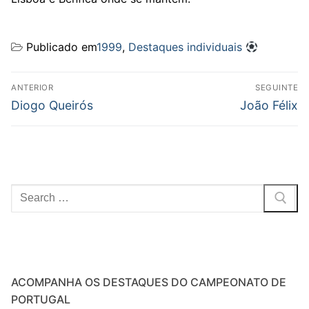
Publicado em
1999
,
Destaques individuais
Navegação
ANTERIOR
SEGUINTE
de
Previous
Next
Diogo Queirós
João Félix
post:
post:
artigos
Pesquisar
por:
ACOMPANHA OS DESTAQUES DO CAMPEONATO DE
PORTUGAL