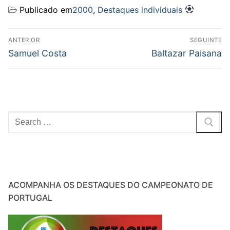
Publicado em
2000
,
Destaques individuais
Navegação
ANTERIOR
SEGUINTE
de
Previous
Next
Samuel Costa
Baltazar Paisana
post:
post:
artigos
Pesquisar
por:
ACOMPANHA OS DESTAQUES DO CAMPEONATO DE
PORTUGAL