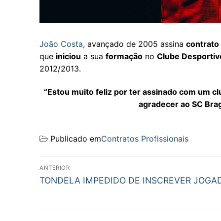
João Costa
, avançado de 2005 assina
contrato 
que
iniciou
a sua
formação
no
Clube Desportiv
2012/2013.
“Estou muito feliz por ter assinado com um cl
agradecer ao SC Bra
Publicado em
Contratos Profissionais
Navegação
ANTERIOR
Previous
de
TONDELA IMPEDIDO DE INSCREVER JOGA
post:
artigos