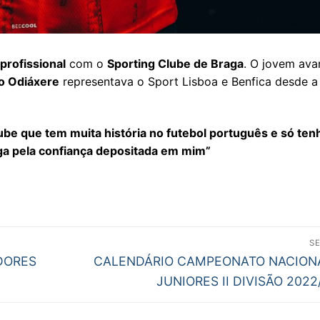
profissional
com o
Sporting Clube de Braga
. O jovem av
o Odiáxere
representava o Sport Lisboa e Benfica desde a
ube que tem muita história no futebol português e só ten
ga pela confiança depositada em mim”
S
Next
DORES
CALENDÁRIO CAMPEONATO NACION
post:
JUNIORES II DIVISÃO 2022