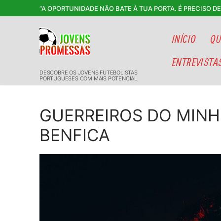
Saltar
“A OPORTUNIDADE NÃO BATE À TUA PORTA. É PRECISO D
para
conteúdo
INÍCIO
QU
ENTREVISTA
DESCOBRE OS JOVENS FUTEBOLISTAS
PORTUGUESES COM MAIS POTENCIAL.
GUERREIROS DO MIN
BENFICA