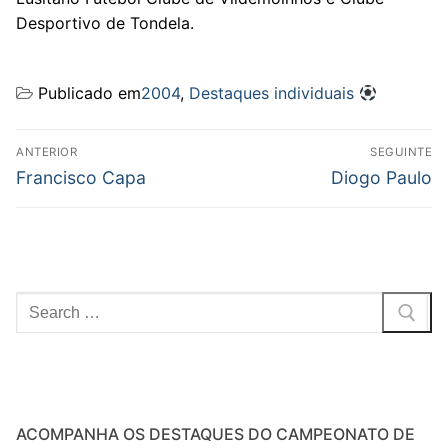
Desportivo de Tondela.
Publicado em
2004
,
Destaques individuais
Navegação
ANTERIOR
SEGUINTE
de
Previous
Next
Francisco Capa
Diogo Paulo
post:
post:
artigos
Pesquisar
por:
ACOMPANHA OS DESTAQUES DO CAMPEONATO DE