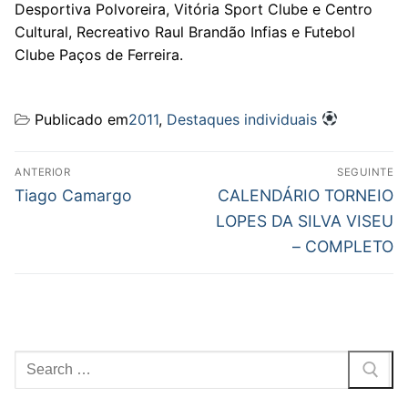
Desportiva Polvoreira, Vitória Sport Clube e Centro
Cultural, Recreativo Raul Brandão Infias e Futebol
Clube Paços de Ferreira.
Publicado em
2011
,
Destaques individuais
Navegação
ANTERIOR
SEGUINTE
de
Previous
Next
Tiago Camargo
CALENDÁRIO TORNEIO
post:
post:
artigos
LOPES DA SILVA VISEU
– COMPLETO
Pesquisar
por: