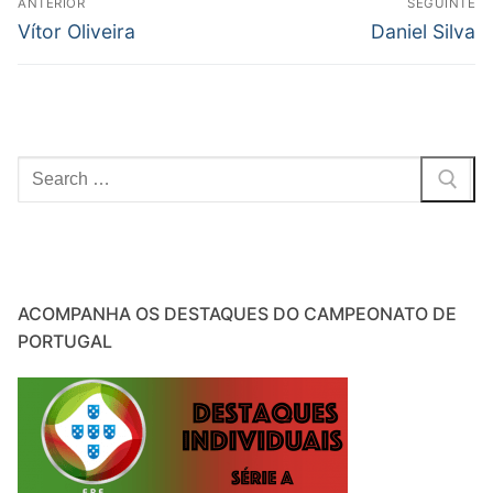
ANTERIOR
SEGUINTE
de
Previous
Next
Vítor Oliveira
Daniel Silva
post:
post:
artigos
Pesquisar
por:
ACOMPANHA OS DESTAQUES DO CAMPEONATO DE
PORTUGAL