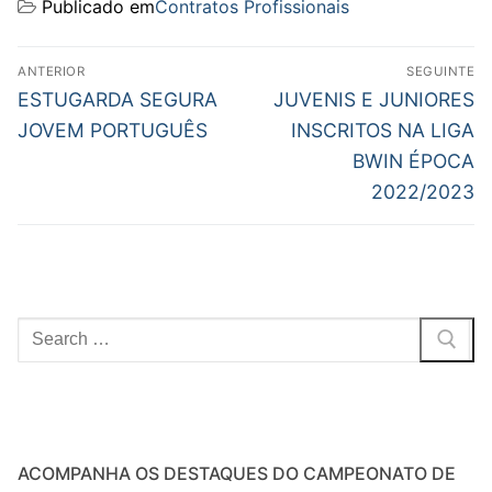
Publicado em
Contratos Profissionais
Navegação
ANTERIOR
SEGUINTE
de
Previous
Next
ESTUGARDA SEGURA
JUVENIS E JUNIORES
post:
post:
artigos
JOVEM PORTUGUÊS
INSCRITOS NA LIGA
BWIN ÉPOCA
2022/2023
Pesquisar
por:
ACOMPANHA OS DESTAQUES DO CAMPEONATO DE