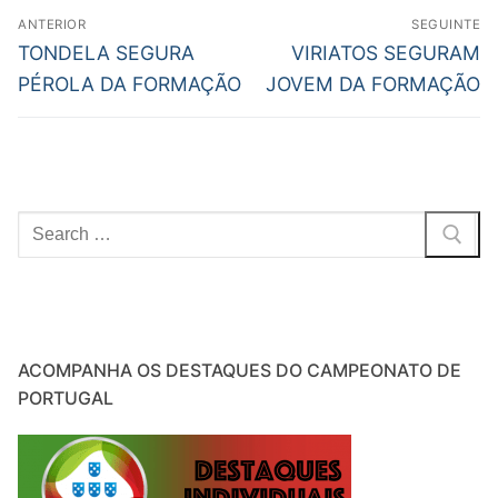
Navegação
ANTERIOR
SEGUINTE
de
Previous
Next
TONDELA SEGURA
VIRIATOS SEGURAM
post:
post:
artigos
PÉROLA DA FORMAÇÃO
JOVEM DA FORMAÇÃO
Pesquisar
por:
ACOMPANHA OS DESTAQUES DO CAMPEONATO DE
PORTUGAL