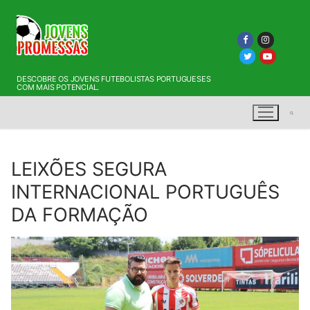
Saltar
para
conteúdo
DESCOBRE OS JOVENS FUTEBOLISTAS PORTUGUESES
COM MAIS POTENCIAL.
LEIXÕES SEGURA
Pesquisar por:
INTERNACIONAL PORTUGUÊS
DA FORMAÇÃO