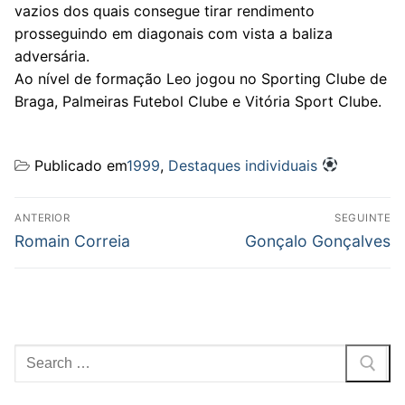
vazios dos quais consegue tirar rendimento
prosseguindo em diagonais com vista a baliza
adversária.
Ao nível de formação Leo jogou no Sporting Clube de
Braga, Palmeiras Futebol Clube e Vitória Sport Clube.
Publicado em
1999
,
Destaques individuais
Navegação
ANTERIOR
SEGUINTE
de
Previous
Next
Romain Correia
Gonçalo Gonçalves
post:
post:
artigos
Pesquisar
por: