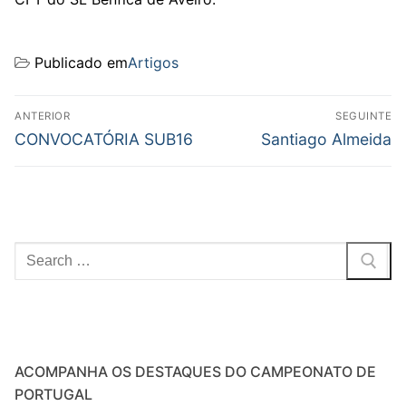
Publicado em
Artigos
Navegação
ANTERIOR
SEGUINTE
de
Previous
Next
CONVOCATÓRIA SUB16
Santiago Almeida
post:
post:
artigos
Pesquisar
por:
ACOMPANHA OS DESTAQUES DO CAMPEONATO DE
PORTUGAL