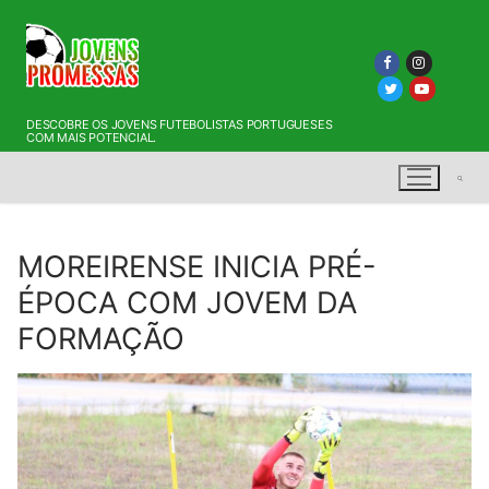
Saltar
para
conteúdo
DESCOBRE OS JOVENS FUTEBOLISTAS PORTUGUESES
COM MAIS POTENCIAL.
MOREIRENSE INICIA PRÉ-
Pesquisar por:
ÉPOCA COM JOVEM DA
FORMAÇÃO