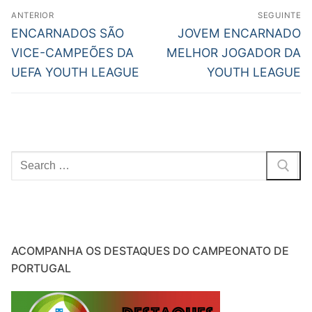
Navegação
ANTERIOR
SEGUINTE
de
Previous
Next
ENCARNADOS SÃO
JOVEM ENCARNADO
post:
post:
artigos
VICE-CAMPEÕES DA
MELHOR JOGADOR DA
UEFA YOUTH LEAGUE
YOUTH LEAGUE
Pesquisar
por:
ACOMPANHA OS DESTAQUES DO CAMPEONATO DE
PORTUGAL