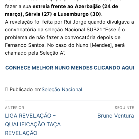
fazer a sua
estreia frente ao
Azerbaijão (24 de
março), Sérvia (27) e Luxemburgo (30)
.
A revelação foi feita por Rui Jorge quando divulgava a
convocatória da seleção Nacional SUB21 “Esse é o
problema de não fazer a convocatória depois de
Fernando Santos. No caso do Nuno [Mendes], será
chamado pela Seleção A”.
CONHECE MELHOR NUNO MENDES CLICANDO AQUI
Publicado em
Seleção Nacional
Navegação
ANTERIOR
SEGUINTE
de
Previous
Next
LIGA REVELAÇÃO –
Bruno Ventura
post:
post:
artigos
QUALIFICAÇÃO TAÇA
REVELAÇÃO