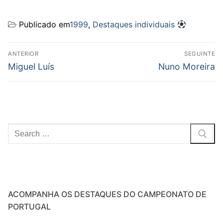
Publicado em
1999
,
Destaques individuais
Navegação
ANTERIOR
SEGUINTE
de
Previous
Next
Miguel Luís
Nuno Moreira
post:
post:
artigos
Pesquisar
por:
ACOMPANHA OS DESTAQUES DO CAMPEONATO DE
PORTUGAL