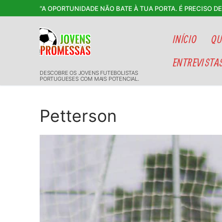
Saltar
“A OPORTUNIDADE NÃO BATE À TUA PORTA. É PRECISO D
para
conteúdo
INÍCIO
QU
ENTREVISTA
DESCOBRE OS JOVENS FUTEBOLISTAS
PORTUGUESES COM MAIS POTENCIAL.
Petterson