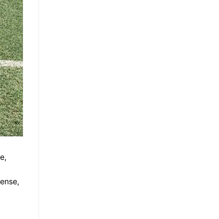
e,
ense,