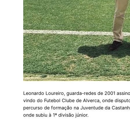
Leonardo Loureiro, guarda-redes de 2001 assino
vindo do Futebol Clube de Alverca, onde disputou
percurso de formação na Juventude da Castanhe
onde subiu à 1ª divisão júnior.