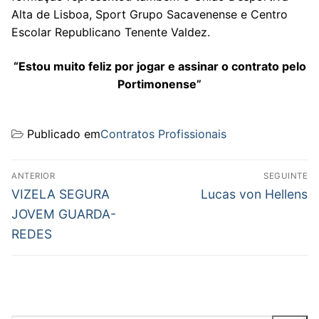
Alta de Lisboa, Sport Grupo Sacavenense e Centro
Escolar Republicano Tenente Valdez.
“Estou muito feliz por jogar e assinar o contrato pelo
Portimonense”
Publicado em
Contratos Profissionais
Navegação
ANTERIOR
SEGUINTE
de
Previous
Next
VIZELA SEGURA
Lucas von Hellens
post:
post:
artigos
JOVEM GUARDA-
REDES