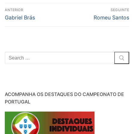
Navegação
ANTERIOR
SEGUINTE
de
Previous
Next
Gabriel Brás
Romeu Santos
post:
post:
artigos
Pesquisar
por:
ACOMPANHA OS DESTAQUES DO CAMPEONATO DE
PORTUGAL