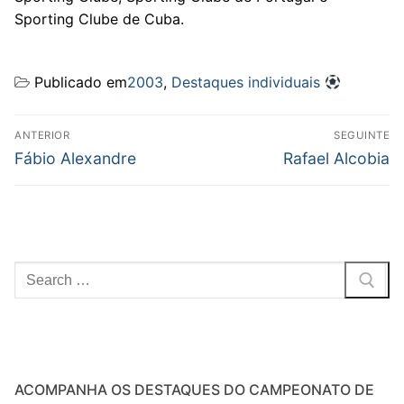
Sporting Clube de Cuba.
Publicado em
2003
,
Destaques individuais
Navegação
ANTERIOR
SEGUINTE
de
Previous
Next
Fábio Alexandre
Rafael Alcobia
post:
post:
artigos
Pesquisar
por:
ACOMPANHA OS DESTAQUES DO CAMPEONATO DE