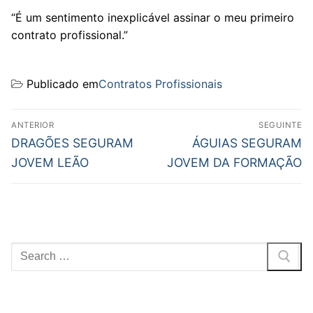
“É um sentimento inexplicável assinar o meu primeiro
contrato profissional.”
Publicado em
Contratos Profissionais
Navegação
ANTERIOR
SEGUINTE
de
Previous
Next
DRAGÕES SEGURAM
ÁGUIAS SEGURAM
post:
post:
artigos
JOVEM LEÃO
JOVEM DA FORMAÇÃO
Pesquisar
por: