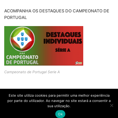
ACOMPANHA OS DESTAQUES DO CAMPEONATO DE
PORTUGAL
Campeonato de Portugal Serie A
Este site utiliza cookies para permitir uma melhor experiência
por parte do utilizador. Ao navegar no site estará a consentir a
sua utilização.
Copyright © 2026 JOVENS PROMESSAS – Criado por
Customify
.
Ok