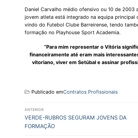
Daniel Carvalho médio ofensivo ou 10 de 2003 
jovem atleta está integrado na equipa principa
vindo do Futebol Clube Barreirense, tendo tamb
formação no Playhouse Sport Academia.
“Para mim representar o Vitória signif
financeiramente até eram mais interessantes,
vitoriano, viver em Setúbal e assinar profiss
Publicado em
Contratos Profissionais
Navegação
ANTERIOR
Previous
de
VERDE-RUBROS SEGURAM JOVENS DA
post:
FORMAÇÃO
artigos