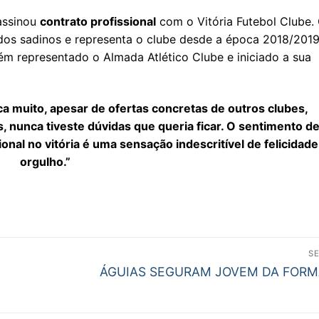
assinou
contrato profissional
com o Vitória Futebol Clube.
l dos sadinos e representa o clube desde a época 2018/201
ém representado o Almada Atlético Clube e iniciado a sua
ica muito, apesar de ofertas concretas de outros clubes,
 nunca tiveste dúvidas que queria ficar. O sentimento de
ional no vitória é uma sensação indescritível de felicidad
orgulho.”
S
Next
ÁGUIAS SEGURAM JOVEM DA FOR
post: