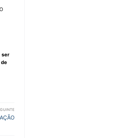
 O
9
 ser
e de
EGUINTE
MAÇÃO