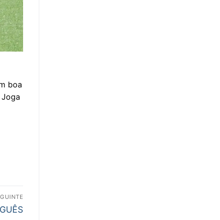
em boa
. Joga
EGUINTE
UGUÊS