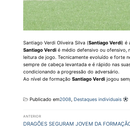
Santiago Verdi Oliveira Silva (
Santiago Verdi
) é
Santiago Verdi
é médio defensivo ou ofensivo, m
leitura de jogo. Tecnicamente evoluído e forte 
sempre de cabeça levantada e é rápido nas suas
condicionando a progressão do adversário.
Ao nível de formação
Santiago Verdi
jogou semp
Publicado em
2008
,
Destaques individuais
Navegação
ANTERIOR
Previous
de
DRAGÕES SEGURAM JOVEM DA FORMAÇÃ