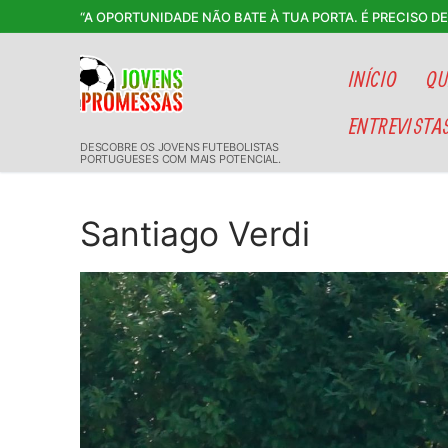
Saltar
“A OPORTUNIDADE NÃO BATE À TUA PORTA. É PRECISO D
para
conteúdo
INÍCIO
QU
ENTREVISTA
DESCOBRE OS JOVENS FUTEBOLISTAS
PORTUGUESES COM MAIS POTENCIAL.
Santiago Verdi