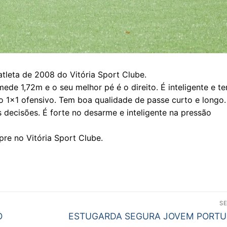
 atleta de 2008 do Vitória Sport Clube.
ede 1,72m e o seu melhor pé é o direito. É inteligente e t
no 1×1 ofensivo. Tem boa qualidade de passe curto e longo
 decisões. É forte no desarme e inteligente na pressão
re no Vitória Sport Clube.
S
Next
O
ESTUGARDA SEGURA JOVEM PORT