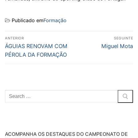
Publicado em
Formação
Navegação
ANTERIOR
SEGUINTE
de
Previous
Next
ÁGUIAS RENOVAM COM
Miguel Mota
post:
post:
artigos
PÉROLA DA FORMAÇÃO
Pesquisar
por:
ACOMPANHA OS DESTAQUES DO CAMPEONATO DE