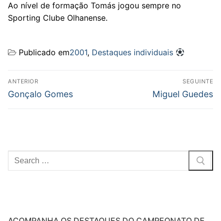
Ao nível de formação Tomás jogou sempre no
Sporting Clube Olhanense.
Publicado em
2001
,
Destaques individuais
Navegação
ANTERIOR
SEGUINTE
de
Previous
Next
Gonçalo Gomes
Miguel Guedes
post:
post:
artigos
Pesquisar
por:
ACOMPANHA OS DESTAQUES DO CAMPEONATO DE