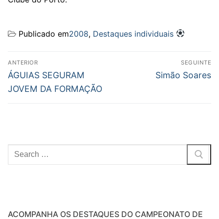
Publicado em
2008
,
Destaques individuais
Navegação
ANTERIOR
SEGUINTE
de
Previous
Next
ÁGUIAS SEGURAM
Simão Soares
post:
post:
artigos
JOVEM DA FORMAÇÃO
Pesquisar
por:
ACOMPANHA OS DESTAQUES DO CAMPEONATO DE